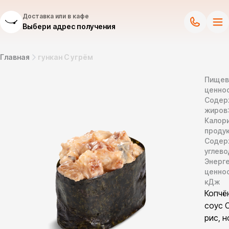
Доставка или в кафе
Выбери адрес получения
Главная
гункан С угрём
Пищев
ценнос
Содер
жиров
Калор
продук
Содер
углево
Энерг
ценно
кДж
Копчё
соус 
рис, н