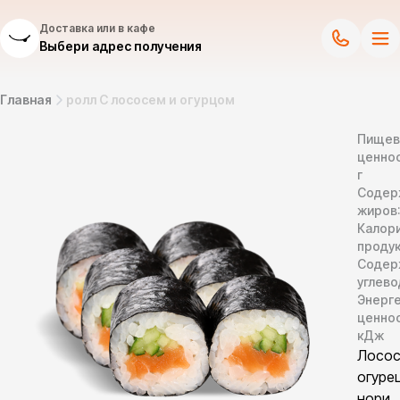
Доставка или в кафе
Выбери адрес получения
Главная
ролл С лососем и огурцом
Пищев
ценнос
г
Содер
жиров
Калор
продук
Содер
углево
Энерг
ценно
кДж
Лосос
огурец
нори